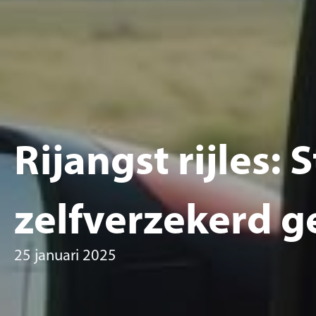
Rijangst rijles:
zelfverzekerd g
25 januari 2025