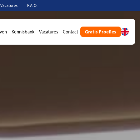
Vacatures
F.A.Q.
Gratis Proefles
even
Kennisbank
Vacatures
Contact