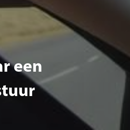
ar een
stuur