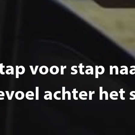
 Stap voor stap na
evoel achter het 