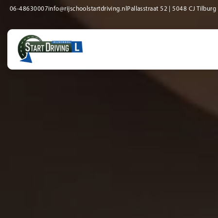
06-48630007
info@rijschoolstartdriving.nl
Pallasstraat 52 | 5048 CJ Tilburg