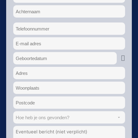
Voornaam
Achternaam
Telefoon
(Vereist)
E-
mailadres
(Vereist)
Geboortedatum
(Vereist)
Adres
(Vereist)
Woonplaats
(Vereist)
Postcode
Hoe
heb
Aanvullend
je