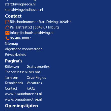
startdrivingbreda.nl
startdrivingeindhoven.nl
Contact
Rijschoolnummer Start Driving: 3098H4
Pallasstraat 52 | 5048 CJ Tilburg
info@rijschoolstartdriving.nl
06-48630007
Sitemap
Algemene voorwaarden
Privacybeleid
Pagina's
Rijlessen
Gratis proefles
Theorielessen
Over ons
Tarieven
Onze Regios
Kennisbank
Vacatures
Contact
F.A.Q.
www.lesautohuren24.nl
www.ibmautomotive.nl
Openingstijden