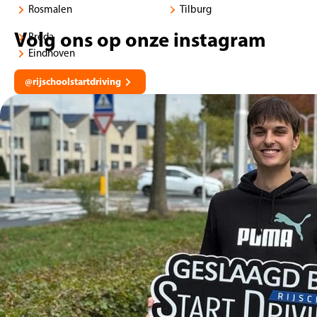
Rosmalen
Tilburg
Volg ons op onze instagram
Breda
Eindhoven
@rijschoolstartdriving